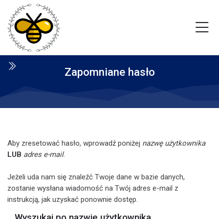
Skip to navigation
Skip to login form
Przejdź do głównej zawartości
Skip to footer
Zapomniane hasło
Aby zresetować hasło, wprowadź poniżej
nazwę użytkownika
LUB
adres e-mail
.
Jeżeli uda nam się znaleźć Twoje dane w bazie danych,
zostanie wysłana wiadomość na Twój adres e-mail z
instrukcją, jak uzyskać ponownie dostęp.
Wyszukaj po nazwie użytkownika