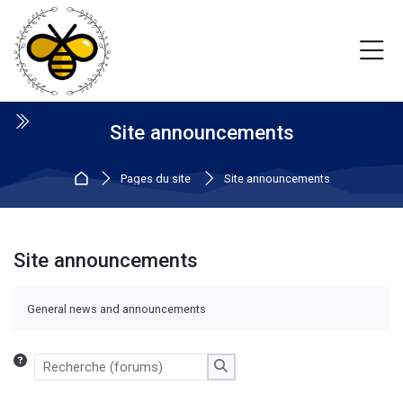
Skip to navigation
Skip to login form
Passer au contenu principal
Skip to footer
Site announcements
Accueil
Pages du site
Site announcements
Site announcements
Conditions d’achèvement
General news and announcements
Recherche (forums)
Recherche (forums)