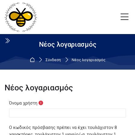
Skip to navigation
Skip to login form
Μετάβαση στο κεντρικό περιεχόμενο
Skip to footer
Νέος λογαριασμός
Αρχική
Σύνδεση
Νέος λογαριασμός
Νέος λογαριασμός
Όνομα χρήστη
Ο κωδικός πρόσβασης πρέπει να έχει τουλάχιστον 8
χαρακτήρες, τουλάχιστον 1 ψηφίο/-α, τουλάχιστον 1