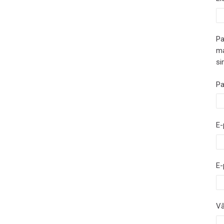
Pa
ma
si
Pa
E-
E-
Vā