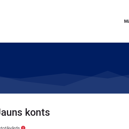
Mā
Jauns konts
etotājvārds