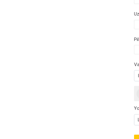
Uz
Pi
Va
O
Yo