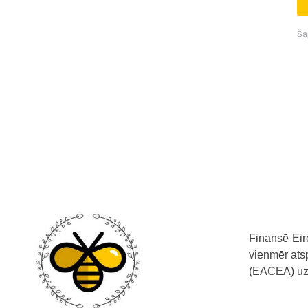
Ša
Finansē Eiro
vienmēr atsp
(EACEA) uzs