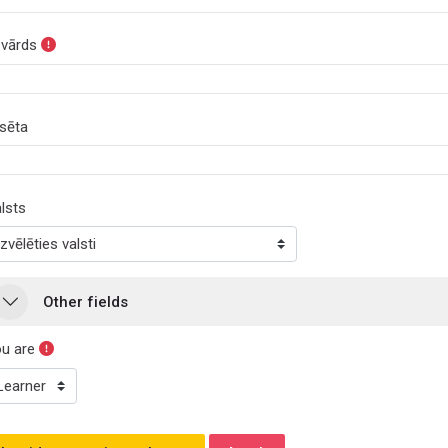
vārds
lsēta
lsts
ther fields
Other fields
Other fields
u are