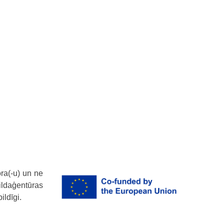
ora(-u) un ne
pildaģentūras
ldīgi.