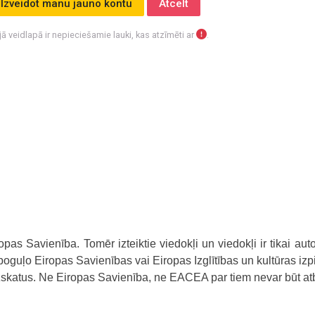
jā veidlapā ir nepieciešamie lauki, kas atzīmēti ar
.
pas Savienība. Tomēr izteiktie viedokļi un viedokļi ir tikai aut
oguļo Eiropas Savienības vai Eiropas Izglītības un kultūras iz
katus. Ne Eiropas Savienība, ne EACEA par tiem nevar būt atbi